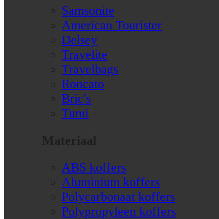
Samsonite
American Tourister
Delsey
Travelite
Travelbags
Roncato
Bric's
Tumi
Materiaal
ABS koffers
Aluminium koffers
Polycarbonaat koffers
Polypropyleen koffers