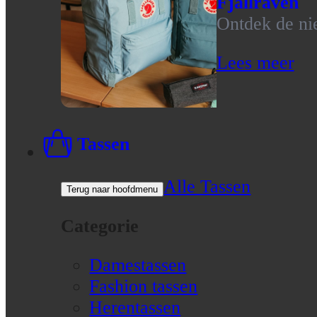
Fjallraven
Ontdek de nie
Lees meer
Tassen
Alle Tassen
Terug naar hoofdmenu
Categorie
Damestassen
Fashion tassen
Herentassen