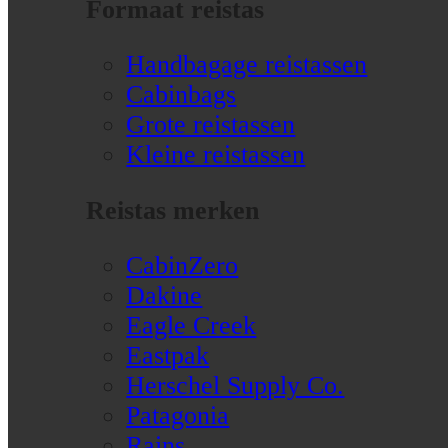
Formaat reistas
Handbagage reistassen
Cabinbags
Grote reistassen
Kleine reistassen
Reistas merken
CabinZero
Dakine
Eagle Creek
Eastpak
Herschel Supply Co.
Patagonia
Rains