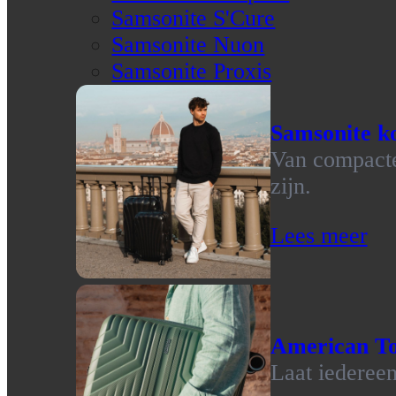
Samsonite S'Cure
Samsonite Nuon
Samsonite Proxis
Samsonite ko
Van compacte 
zijn.
Lees meer
American To
Laat iedereen