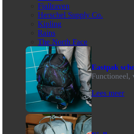
Fjallraven
Herschel Supply Co.
Kipling
Rains
The North Face
Eastpak scho
Functioneel, 
Lees meer