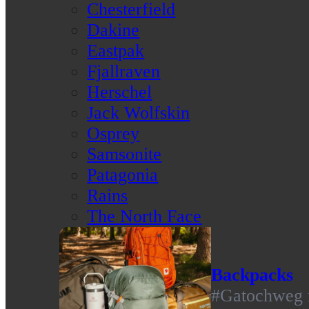
Chesterfield
Dakine
Eastpak
Fjallraven
Herschel
Jack Wolfskin
Osprey
Samsonite
Patagonia
Rains
The North Face
Backpacks
#Gatochweg m