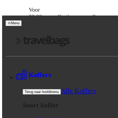
Skip to content
Voor
23:00
Gratis
Spaar
besteld,
verzending
voor
Menu
morgen
vanaf 39,-
korting
in huis
Menu
Koffers
Alle Koffers
Terug naar hoofdmenu
Soort koffer