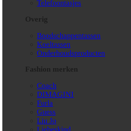
Telefoontasjes
Overig
Boodschappentassen
Koeltassen
Onderhoudsproducten
Fashion merken
Coach
DIMAGINI
Furla
Guess
Liu Jo
Liebeskind