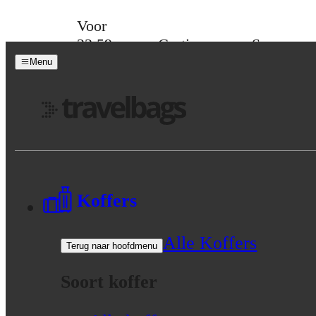
Skip to content
Voor
23:59
Gratis
Spaar
besteld,
verzending
voor
Menu
maandag
vanaf 39,-
korting
in huis
Menu
Koffers
Alle Koffers
Terug naar hoofdmenu
Soort koffer