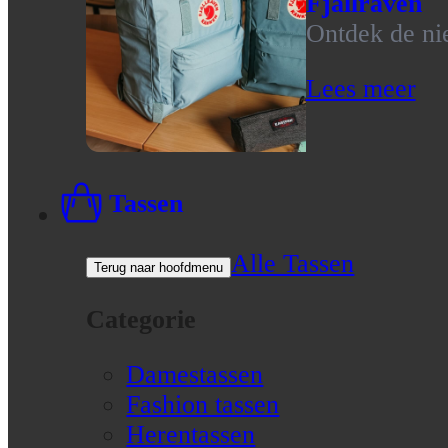
Fjallraven
Ontdek de nie
Lees meer
Tassen
Alle Tassen
Terug naar hoofdmenu
Categorie
Damestassen
Fashion tassen
Herentassen