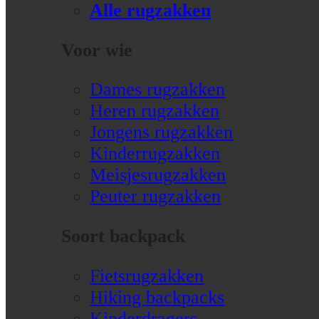
Alle rugzakken
Voor wie
Dames rugzakken
Heren rugzakken
Jongens rugzakken
Kinderrugzakken
Meisjesrugzakken
Peuter rugzakken
Soort backpack
Fietsrugzakken
Hiking backpacks
Kinderdragers