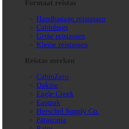
Formaat reistas
Handbagage reistassen
Cabinbags
Grote reistassen
Kleine reistassen
Reistas merken
CabinZero
Dakine
Eagle Creek
Eastpak
Herschel Supply Co.
Patagonia
Rains