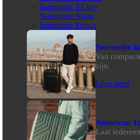
Samsonite S'Cure
Samsonite Nuon
Samsonite Proxis
Samsonite ko
Van compacte 
zijn.
Lees meer
American To
Laat iedereen