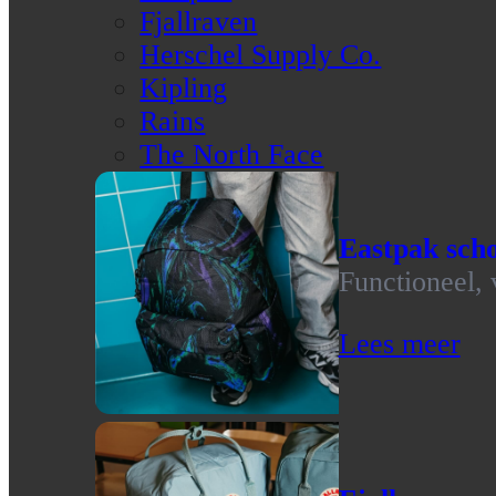
Fjallraven
Herschel Supply Co.
Kipling
Rains
The North Face
Eastpak scho
Functioneel, 
Lees meer