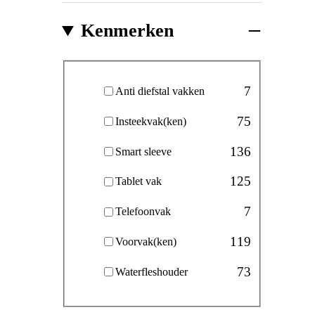
Kenmerken
Kenmerken
7
Anti diefstal vakken
75
Insteekvak(ken)
136
Smart sleeve
125
Tablet vak
7
Telefoonvak
119
Voorvak(ken)
73
Waterfleshouder