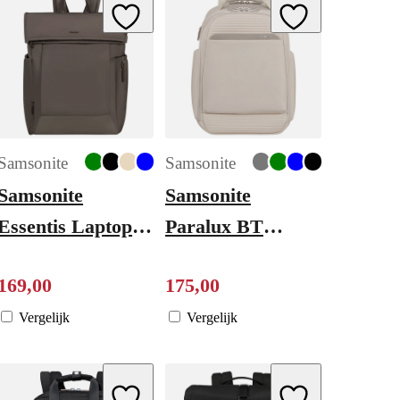
ishlist
Add to Wishlist
Add to Wishlist
Samsonite
Samsonite
Samsonite
Samsonite
Essentis Laptop
Paralux BT
Rolltop Backpack
Everyday
169
,
00
175
,
00
- 30.5 liter - 15.6"
Backpack stone
laptopvak - dark
grey
Vergelijk
Vergelijk
taupe
ishlist
Add to Wishlist
Add to Wishlist