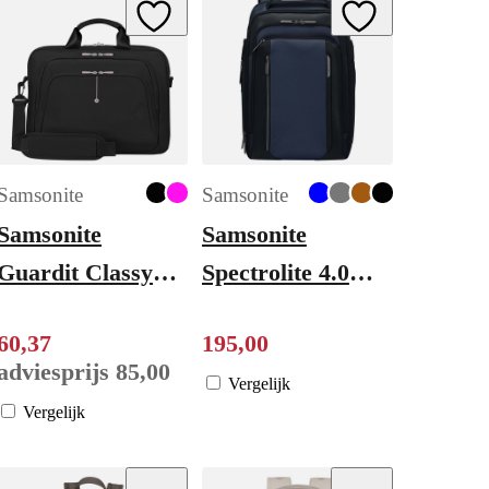
ishlist
Add to Wishlist
Add to Wishlist
Samsonite
Samsonite
Samsonite
Samsonite
Guardit Classy
Spectrolite 4.0
2.0 Briefcase
Laptop Backpack
60
,
37
195
,
00
15.6" black
15.6" Expandable
adviesprijs
85
,
00
blue
Vergelijk
Vergelijk