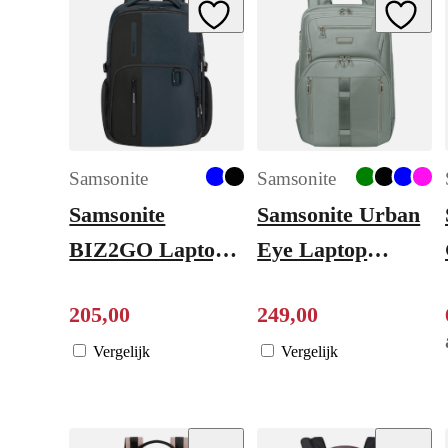
Add to Wishlist
Add to W
Samsonite
Samsonite
Samsonite
Samsonite Urban
BIZ2GO Laptop
Eye Laptop
Backpack 17.3''
Backpack 14.1"
205
,
00
249
,
00
Overnight deep
sage
blue
Vergelijk
Vergelijk