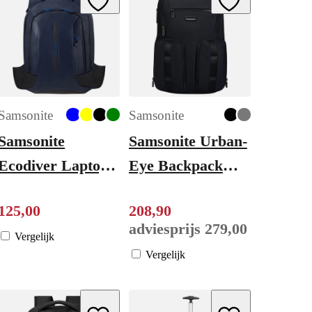
Samsonite
Samsonite
Samsonite
Samsonite Urban-
Ecodiver Laptop
Eye Backpack
Backpack M blue
15.6" 2 Pockets
125
,
00
208
,
90
nights
black
adviesprijs
279
,
00
Vergelijk
Vergelijk
ishlist
Add to Wishlist
Add to Wishlist