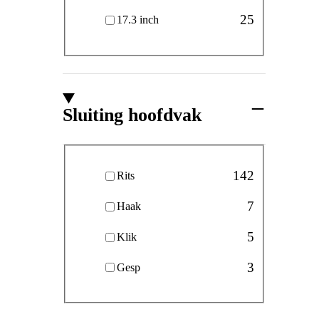
25
17.3 inch
Sluiting hoofdvak
Sluiting hoofdvak
142
Rits
7
Haak
5
Klik
3
Gesp