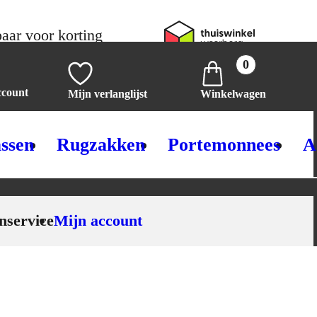
aar voor korting
0
ccount
Mijn verlanglijst
Winkelwagen
ssen
Rugzakken
Portemonnees
A
nservice
Mijn account