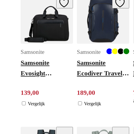
Add to Wishlist
Add to W
Samsonite
Samsonite
Samsonite
Samsonite
Evosight
Ecodiver Travel
Bailhandle 17.3"
Backpack M 55L
139
,
00
189
,
00
black
blue nights
Vergelijk
Vergelijk