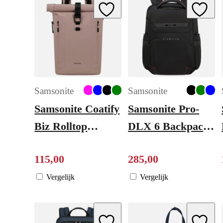
Add to Wishlist
Add to W
Samsonite
Samsonite
Samsonite Coatify
Samsonite Pro-
Biz Rolltop
DLX 6 Backpack
Backpack 14.1"
15.6" Slim black
115
,
00
285
,
00
rose
Vergelijk
Vergelijk
Add to Wishlist
Add to W