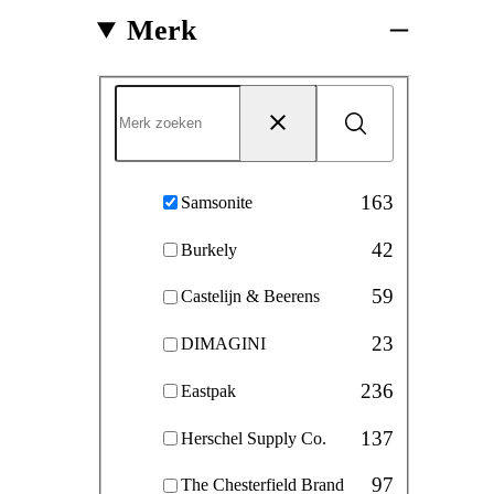
Merk
Merk
Zoeken
Reset
163
Samsonite
42
Burkely
59
Castelijn & Beerens
23
DIMAGINI
236
Eastpak
137
Herschel Supply Co.
97
The Chesterfield Brand