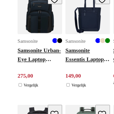
Samsonite
Samsonite
Samsonite Urban-
Samsonite
Eye Laptop
Essentis Laptop
Backpack 15.6"
Tote Bag - 18.5
275
,
00
149
,
00
blue
liter - 14.1"
laptopvak - navy
Vergelijk
Vergelijk
blue
Add to Wishlist
Add to W