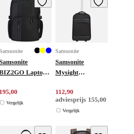
Samsonite
Samsonite
Samsonite
Samsonite
BIZ2GO Laptop
Mysight
Backpack 15.6''
Backpack Wheels
195
,
00
112
,
90
Daytrip black
17.3'' black
adviesprijs
155
,
00
Vergelijk
Vergelijk