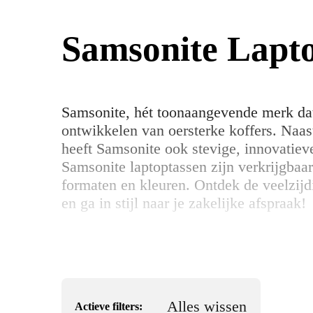
Samsonite Lapt
Samsonite, hét toonaangevende merk dat 
ontwikkelen van oersterke koffers. Naast
heeft Samsonite ook stevige, innovatieve
Samsonite laptoptassen zijn verkrijgbaar
formaten en kleuren. Ontdek de veelzijd
en ga in stijl naar je zakelijke afspraak!
Alles wissen
Actieve filters: