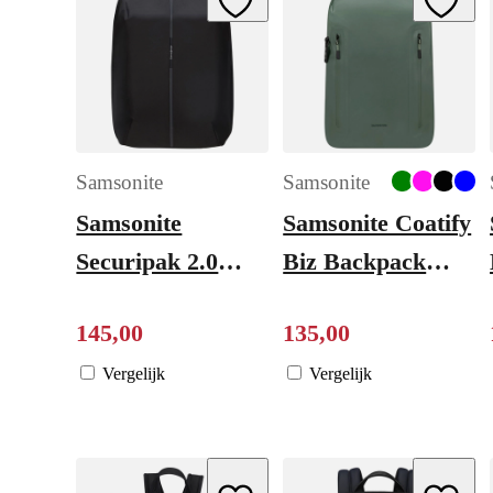
Samsonite
Samsonite
Samsonite
Samsonite Coatify
Securipak 2.0
Biz Backpack
Backpack 17.3"
15.6" green
145
,
00
135
,
00
black
Vergelijk
Vergelijk
Add to Wishlist
Add to W