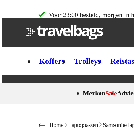
Skip to content
Voor 23:00 besteld, morgen in h
Koffers
Trolleys
Reista
Merken
Sale
Advie
Home
Laptoptassen
Samsonite la