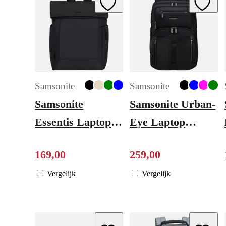
Samsonite
Samsonite
Samsonite
Samsonite Urban-
Essentis Laptop
Eye Laptop
Rolltop Backpack
Backpack 14.1"
169
,
00
259
,
00
- 30.5 liter - 15.6"
black
laptopvak - black
Vergelijk
Vergelijk