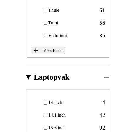
61
Thule
56
Tumi
35
Victorinox
Meer tonen
Laptopvak
Laptopvak
4
14 inch
42
14.1 inch
92
15.6 inch