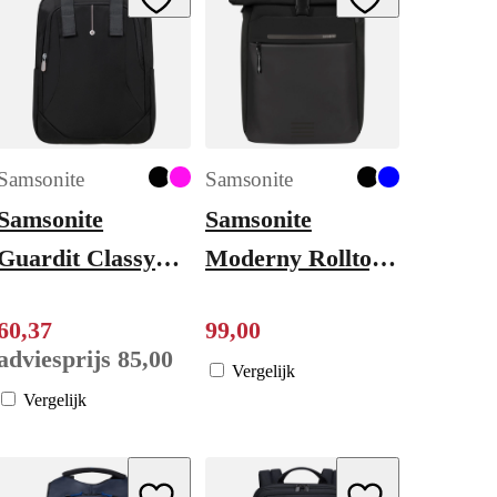
Samsonite
Samsonite
Samsonite
Samsonite
Guardit Classy
Moderny Rolltop
2.0 Laptop
Backpack 15.6"
60
,
37
99
,
00
Backpack +
black
adviesprijs
85
,
00
Handles 14.1"
Vergelijk
Vergelijk
black
ishlist
Add to Wishlist
Add to Wishlist