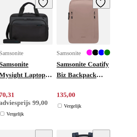
ishlist
Add to Wishlist
Add to Wishlist
Samsonite
Samsonite
Samsonite
Samsonite Coatify
Mysight Laptop
Biz Backpack
Bag 14.1'' black
15.6" rose
70
,
31
135
,
00
adviesprijs
99
,
00
Vergelijk
Vergelijk