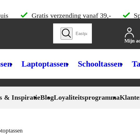
uis
Gratis verzending vanaf 39,-
Sp
Zoek producten
Mijn a
ssen
Laptoptassen
Schooltassen
Ta
s & Inspiratie
Blog
Loyaliteitsprogramma
Klante
ptoptassen