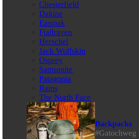
Chesterfield
Dakine
Eastpak
Fjallraven
Herschel
Jack Wolfskin
Osprey
Samsonite
Patagonia
Rains
The North Face
Backpacks
#Gatochweg m