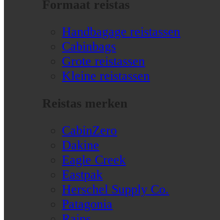
Formaat reistas
Handbagage reistassen
Cabinbags
Grote reistassen
Kleine reistassen
Reistas merken
CabinZero
Dakine
Eagle Creek
Eastpak
Herschel Supply Co.
Patagonia
Rains