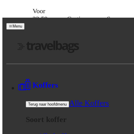
Skip to content
Voor
23:59
Gratis
Spaar
besteld,
verzending
voor
Menu
maandag
vanaf 39,-
korting
in huis
Menu
Koffers
Alle Koffers
Terug naar hoofdmenu
Soort koffer