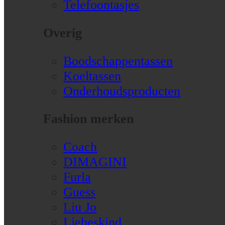
Telefoontasjes
Overig
Boodschappentassen
Koeltassen
Onderhoudsproducten
Fashion merken
Coach
DIMAGINI
Furla
Guess
Liu Jo
Liebeskind