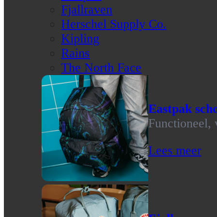
Fjallraven
Herschel Supply Co.
Kipling
Rains
The North Face
Eastpak scho
Functioneel, 
Lees meer