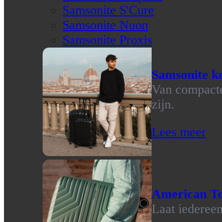
Samsonite S'Cure
Samsonite Nuon
Samsonite Proxis
Samsonite ko
Van compacte 
zijn.
Lees meer
American To
Laat iedereen