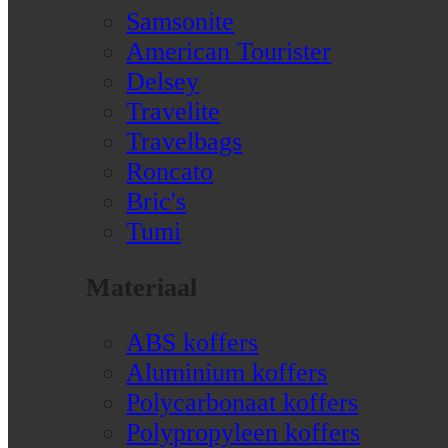
Samsonite
American Tourister
Delsey
Travelite
Travelbags
Roncato
Bric's
Tumi
Materiaal
ABS koffers
Aluminium koffers
Polycarbonaat koffers
Polypropyleen koffers