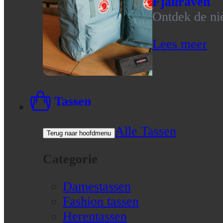
Fjallraven
Ontdek de nie
Lees meer
Tassen
Alle Tassen
Terug naar hoofdmenu
Categorie
Damestassen
Fashion tassen
Herentassen