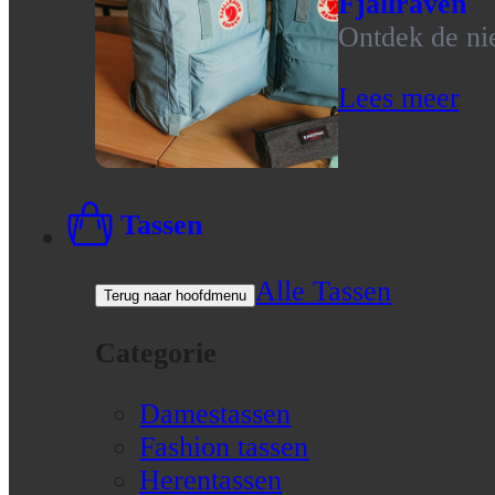
Fjallraven
Ontdek de nie
Lees meer
Tassen
Alle Tassen
Terug naar hoofdmenu
Categorie
Damestassen
Fashion tassen
Herentassen