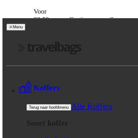
Skip to content
Voor
23:59
Gratis
Spaar
besteld,
verzending
voor
Menu
maandag
vanaf 39,-
korting
in huis
Menu
Koffers
Alle Koffers
Terug naar hoofdmenu
Soort koffer