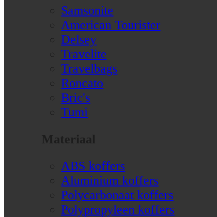
Samsonite
American Tourister
Delsey
Travelite
Travelbags
Roncato
Bric's
Tumi
Materiaal
ABS koffers
Aluminium koffers
Polycarbonaat koffers
Polypropyleen koffers