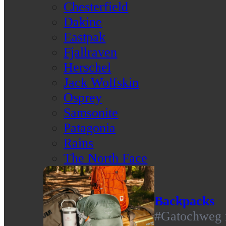
Chesterfield
Dakine
Eastpak
Fjallraven
Herschel
Jack Wolfskin
Osprey
Samsonite
Patagonia
Rains
The North Face
Backpacks
#Gatochweg m