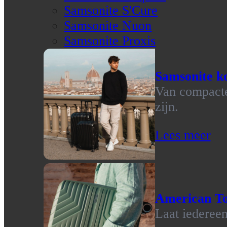
Samsonite S'Cure
Samsonite Nuon
Samsonite Proxis
Samsonite ko
Van compacte 
zijn.
Lees meer
American To
Laat iedereen