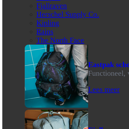
Fjallraven
Herschel Supply Co.
Kipling
Rains
The North Face
Eastpak scho
Functioneel, 
Lees meer