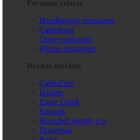
Formaat reistas
Handbagage reistassen
Cabinbags
Grote reistassen
Kleine reistassen
Reistas merken
CabinZero
Dakine
Eagle Creek
Eastpak
Herschel Supply Co.
Patagonia
Rains