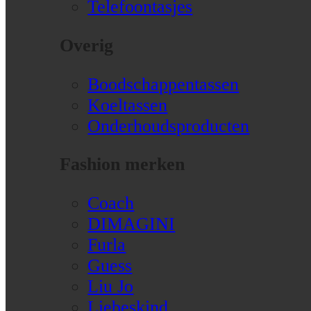
Telefoontasjes
Overig
Boodschappentassen
Koeltassen
Onderhoudsproducten
Fashion merken
Coach
DIMAGINI
Furla
Guess
Liu Jo
Liebeskind