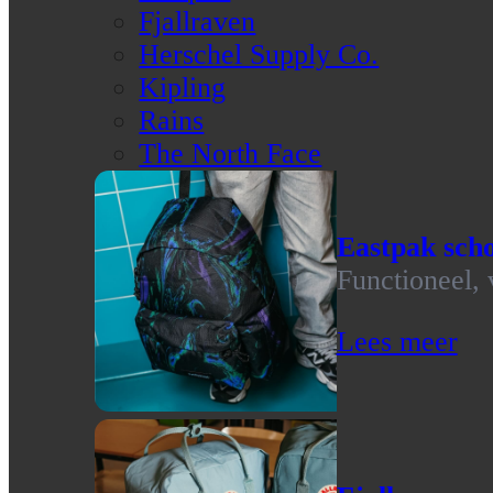
Fjallraven
Herschel Supply Co.
Kipling
Rains
The North Face
Eastpak scho
Functioneel, 
Lees meer