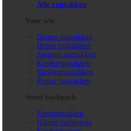
Alle rugzakken
Voor wie
Dames rugzakken
Heren rugzakken
Jongens rugzakken
Kinderrugzakken
Meisjesrugzakken
Peuter rugzakken
Soort backpack
Fietsrugzakken
Hiking backpacks
Kinderdragers