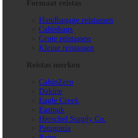
Formaat reistas
Handbagage reistassen
Cabinbags
Grote reistassen
Kleine reistassen
Reistas merken
CabinZero
Dakine
Eagle Creek
Eastpak
Herschel Supply Co.
Patagonia
Rains