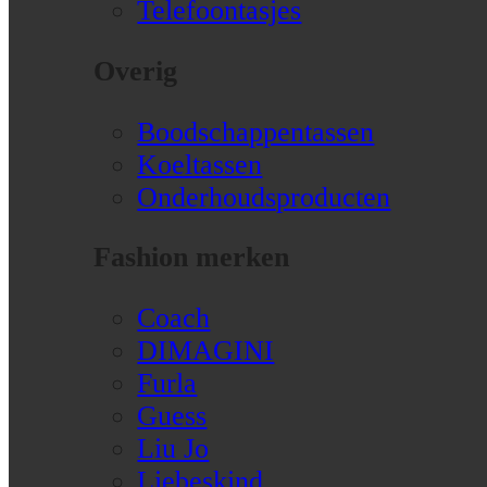
Telefoontasjes
Overig
Boodschappentassen
Koeltassen
Onderhoudsproducten
Fashion merken
Coach
DIMAGINI
Furla
Guess
Liu Jo
Liebeskind