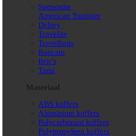
Samsonite
American Tourister
Delsey
Travelite
Travelbags
Roncato
Bric's
Tumi
Materiaal
ABS koffers
Aluminium koffers
Polycarbonaat koffers
Polypropyleen koffers