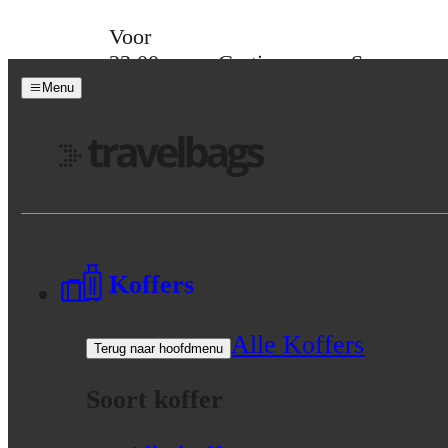
Skip to content
Voor
23:00
Gratis
Spaar
besteld,
verzending
voor
Menu
morgen
vanaf 39,-
korting
in huis
Menu
Koffers
Alle Koffers
Terug naar hoofdmenu
Soort koffer