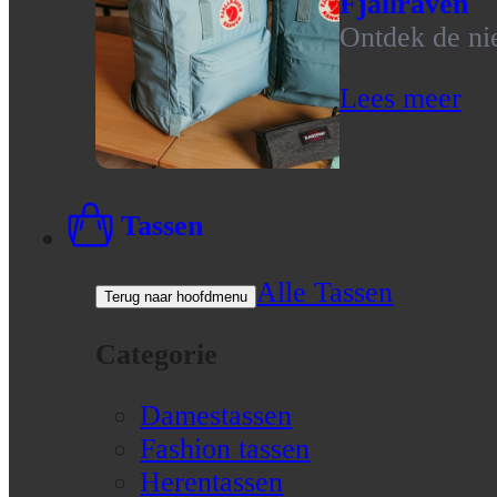
Fjallraven
Ontdek de nie
Lees meer
Tassen
Alle Tassen
Terug naar hoofdmenu
Categorie
Damestassen
Fashion tassen
Herentassen