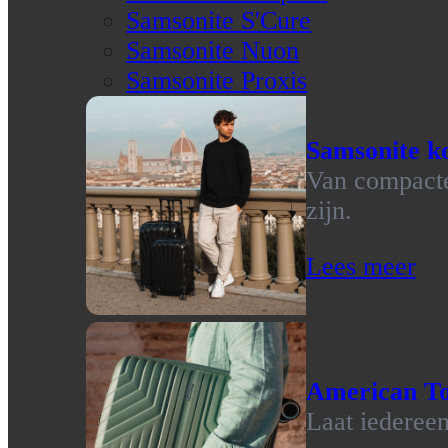
Samsonite S'Cure
Samsonite Nuon
Samsonite Proxis
Samsonite ko
Van compacte 
zijn.
Lees meer
American To
Laat iedereen