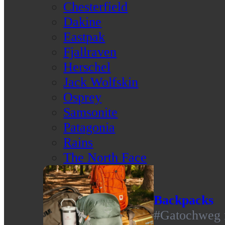
Chesterfield
Dakine
Eastpak
Fjallraven
Herschel
Jack Wolfskin
Osprey
Samsonite
Patagonia
Rains
The North Face
Backpacks
#Gatochweg m