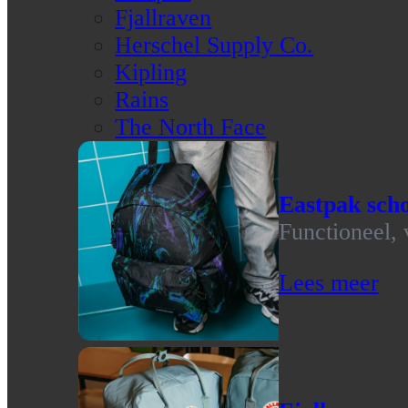
Fjallraven
Herschel Supply Co.
Kipling
Rains
The North Face
Eastpak scho
Functioneel, 
Lees meer