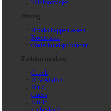
Telefoontasjes
Overig
Boodschappentassen
Koeltassen
Onderhoudsproducten
Fashion merken
Coach
DIMAGINI
Furla
Guess
Liu Jo
Liebeskind