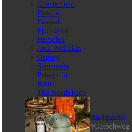
Chesterfield
Dakine
Eastpak
Fjallraven
Herschel
Jack Wolfskin
Osprey
Samsonite
Patagonia
Rains
The North Face
Backpacks
#Gatochweg m