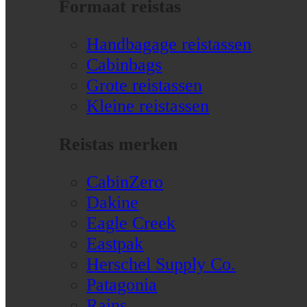
Formaat reistas
Handbagage reistassen
Cabinbags
Grote reistassen
Kleine reistassen
Reistas merken
CabinZero
Dakine
Eagle Creek
Eastpak
Herschel Supply Co.
Patagonia
Rains