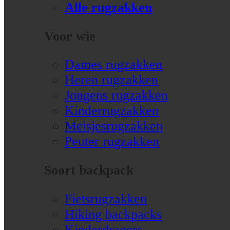
Alle rugzakken
Voor wie
Dames rugzakken
Heren rugzakken
Jongens rugzakken
Kinderrugzakken
Meisjesrugzakken
Peuter rugzakken
Soort backpack
Fietsrugzakken
Hiking backpacks
Kinderdragers