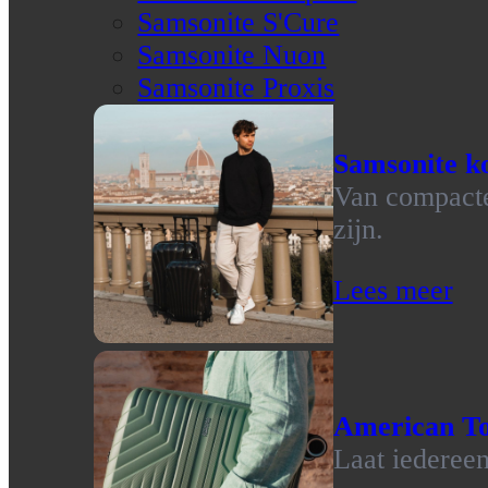
Samsonite S'Cure
Samsonite Nuon
Samsonite Proxis
Samsonite ko
Van compacte 
zijn.
Lees meer
American To
Laat iedereen