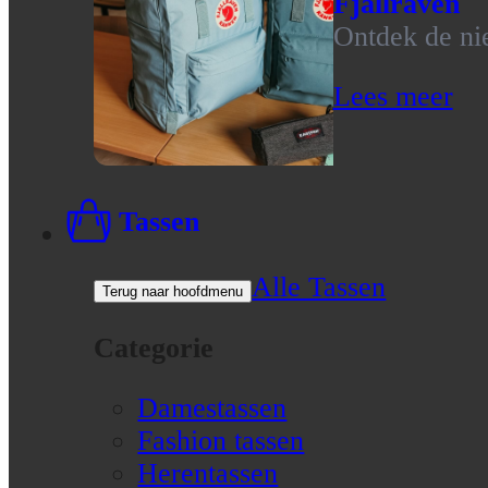
Fjallraven
Ontdek de nie
Lees meer
Tassen
Alle Tassen
Terug naar hoofdmenu
Categorie
Damestassen
Fashion tassen
Herentassen