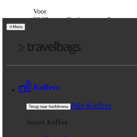
Skip to content
Voor
23:00
Gratis
Spaar
besteld,
verzending
voor
Menu
morgen
vanaf 39,-
korting
in huis
Menu
Koffers
Alle Koffers
Terug naar hoofdmenu
Soort koffer