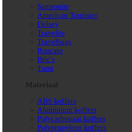
Samsonite
American Tourister
Delsey
Travelite
Travelbags
Roncato
Bric's
Tumi
Materiaal
ABS koffers
Aluminium koffers
Polycarbonaat koffers
Polypropyleen koffers