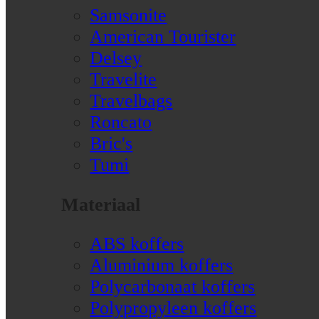
Samsonite
American Tourister
Delsey
Travelite
Travelbags
Roncato
Bric's
Tumi
Materiaal
ABS koffers
Aluminium koffers
Polycarbonaat koffers
Polypropyleen koffers