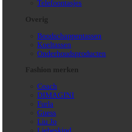
Telefoontasjes
Overig
Boodschappentassen
Koeltassen
Onderhoudsproducten
Fashion merken
Coach
DIMAGINI
Furla
Guess
Liu Jo
Liebeskind