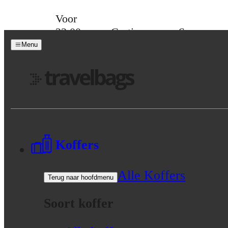
Skip to content
Voor
23:00
Gratis
Spaar
besteld,
verzending
voor
Menu
morgen
vanaf 39,-
korting
in huis
Menu
Koffers
Alle Koffers
Terug naar hoofdmenu
Soort koffer