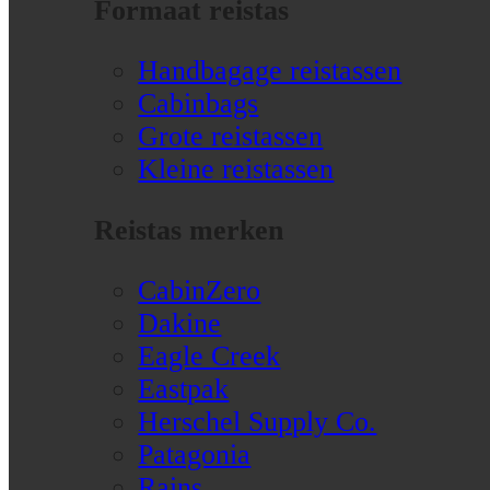
Formaat reistas
Handbagage reistassen
Cabinbags
Grote reistassen
Kleine reistassen
Reistas merken
CabinZero
Dakine
Eagle Creek
Eastpak
Herschel Supply Co.
Patagonia
Rains