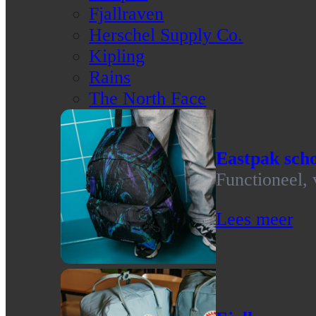
Fjallraven
Herschel Supply Co.
Kipling
Rains
The North Face
Eastpak scho
Functioneel, 
Lees meer