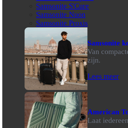
Samsonite S'Cure
Samsonite Nuon
Samsonite Proxis
Samsonite ko
Van compacte 
zijn.
Lees meer
American To
Laat iedereen