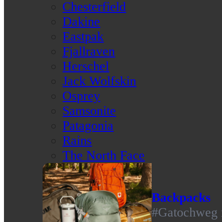
Chesterfield
Dakine
Eastpak
Fjallraven
Herschel
Jack Wolfskin
Osprey
Samsonite
Patagonia
Rains
The North Face
Backpacks
#Gatochweg m