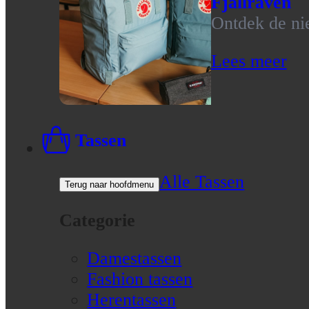
Fjallraven
Ontdek de nie
Lees meer
Tassen
Alle Tassen
Terug naar hoofdmenu
Categorie
Damestassen
Fashion tassen
Herentassen