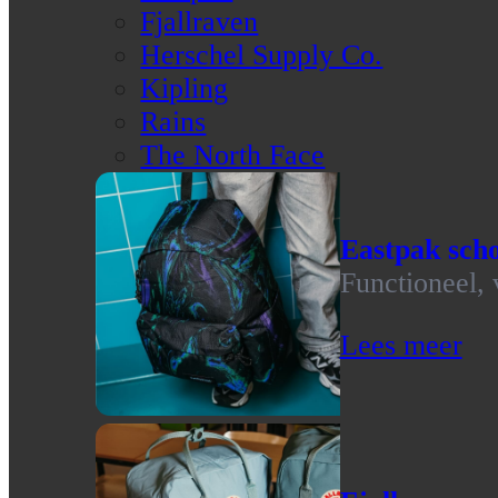
Fjallraven
Herschel Supply Co.
Kipling
Rains
The North Face
Eastpak scho
Functioneel, 
Lees meer