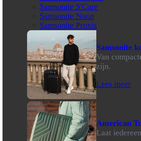
Samsonite S'Cure
Samsonite Nuon
Samsonite Proxis
Samsonite ko
Van compacte 
zijn.
Lees meer
American To
Laat iedereen