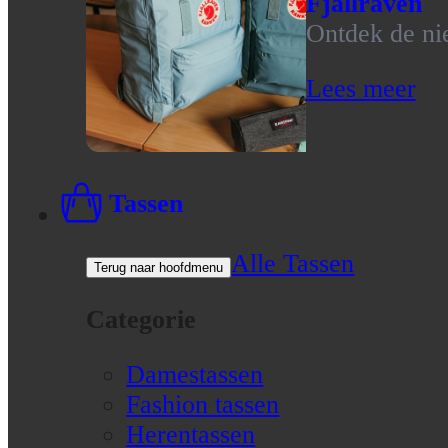
Fjallraven
Ontdek de nie
Lees meer
Tassen
Alle Tassen
Terug naar hoofdmenu
Categorie
Damestassen
Fashion tassen
Herentassen