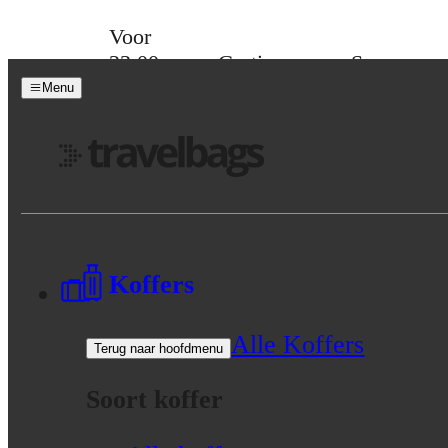
Skip to content
Voor
23:00
Gratis
Spaar
besteld,
verzending
voor
Menu
morgen
vanaf 39,-
korting
in huis
Menu
Koffers
Alle Koffers
Terug naar hoofdmenu
Soort koffer