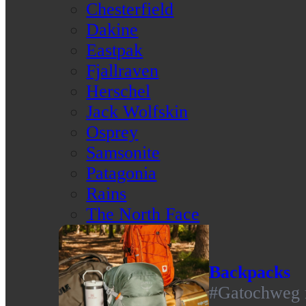
Chesterfield
Dakine
Eastpak
Fjallraven
Herschel
Jack Wolfskin
Osprey
Samsonite
Patagonia
Rains
The North Face
Backpacks
#Gatochweg m