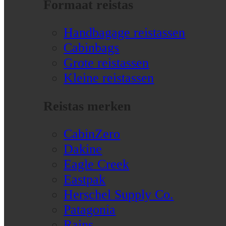
Formaat reistas
Handbagage reistassen
Cabinbags
Grote reistassen
Kleine reistassen
Reistas merken
CabinZero
Dakine
Eagle Creek
Eastpak
Herschel Supply Co.
Patagonia
Rains