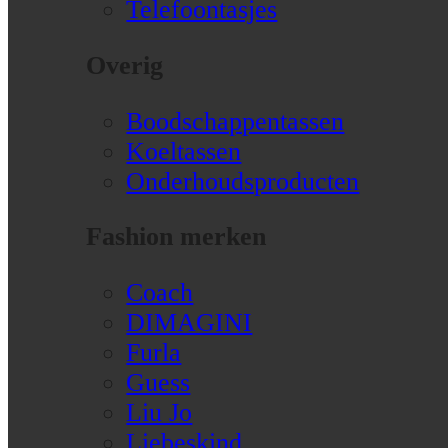
Telefoontasjes
Overig
Boodschappentassen
Koeltassen
Onderhoudsproducten
Fashion merken
Coach
DIMAGINI
Furla
Guess
Liu Jo
Liebeskind