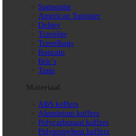
Samsonite
American Tourister
Delsey
Travelite
Travelbags
Roncato
Bric's
Tumi
Materiaal
ABS koffers
Aluminium koffers
Polycarbonaat koffers
Polypropyleen koffers