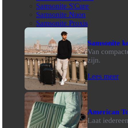
Samsonite S'Cure
Samsonite Nuon
Samsonite Proxis
Samsonite ko
Van compacte 
zijn.
Lees meer
American To
Laat iedereen