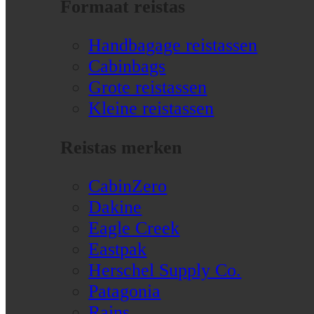
Formaat reistas
Handbagage reistassen
Cabinbags
Grote reistassen
Kleine reistassen
Reistas merken
CabinZero
Dakine
Eagle Creek
Eastpak
Herschel Supply Co.
Patagonia
Rains