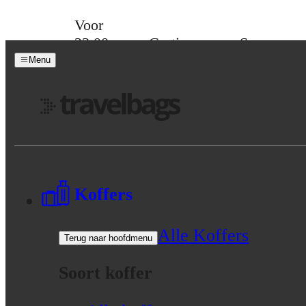
Skip to content
Voor
23:00
Gratis
Spaar
besteld,
verzending
voor
Menu
morgen
vanaf 39,-
korting
in huis
Menu
Koffers
Alle Koffers
Terug naar hoofdmenu
Soort koffer