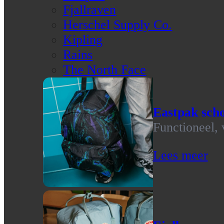
Fjallraven
Herschel Supply Co.
Kipling
Rains
The North Face
Eastpak scho
Functioneel, 
Lees meer