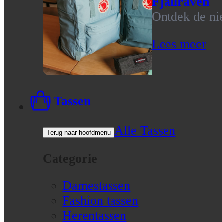
Fjallraven
Ontdek de nie
Lees meer
Tassen
Alle Tassen
Terug naar hoofdmenu
Categorie
Damestassen
Fashion tassen
Herentassen