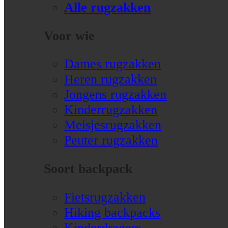
Alle rugzakken
Voor wie
Dames rugzakken
Heren rugzakken
Jongens rugzakken
Kinderrugzakken
Meisjesrugzakken
Peuter rugzakken
Soort backpack
Fietsrugzakken
Hiking backpacks
Kinderdragers