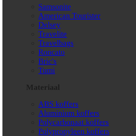
Samsonite
American Tourister
Delsey
Travelite
Travelbags
Roncato
Bric's
Tumi
Materiaal
ABS koffers
Aluminium koffers
Polycarbonaat koffers
Polypropyleen koffers