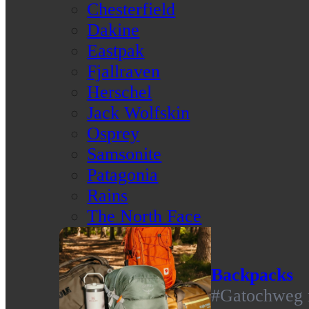
Chesterfield
Dakine
Eastpak
Fjallraven
Herschel
Jack Wolfskin
Osprey
Samsonite
Patagonia
Rains
The North Face
Backpacks
#Gatochweg m