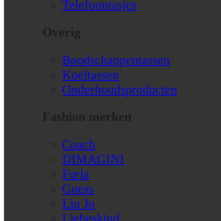
Telefoontasjes
Overig
Boodschappentassen
Koeltassen
Onderhoudsproducten
Fashion merken
Coach
DIMAGINI
Furla
Guess
Liu Jo
Liebeskind