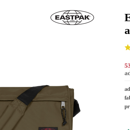
E
a
5
a
ad
fa
pr