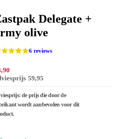
astpak Delegate +
rmy olive
6 reviews
3
,
90
dviesprijs
59
,
95
viesprijs: de prijs die door de
brikant wordt aanbevolen voor dit
oduct.