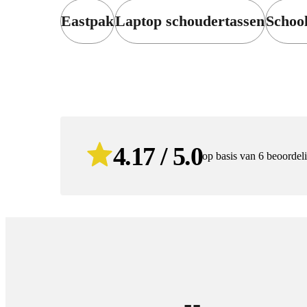
Eastpak
Laptop schoudertassen
Schoo
4.17 / 5.0
op basis van 6 beoordel