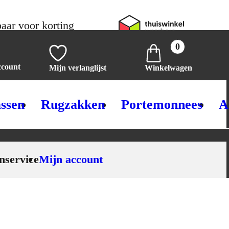
aar voor korting
0
ccount
Mijn verlanglijst
Winkelwagen
ssen
Rugzakken
Portemonnees
A
nservice
Mijn account