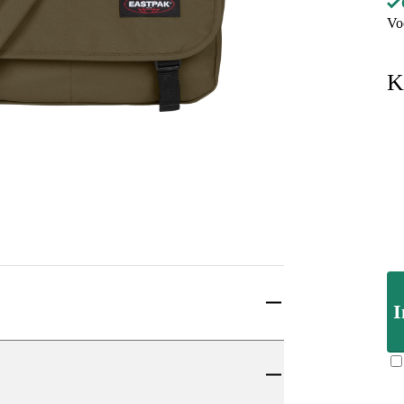
Vo
K
I