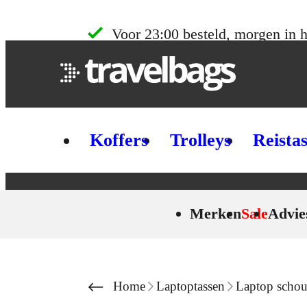
Skip to content
Voor 23:00 besteld, morgen in h
Koffers
Trolleys
Reista
Merken
Sale
Advie
Home
Laptoptassen
Laptop schou