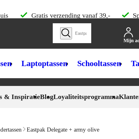
uis
Gratis verzending vanaf 39,-
Sp
Zoek producten
Mijn a
ssen
Laptoptassen
Schooltassen
Ta
s & Inspiratie
Blog
Loyaliteitsprogramma
Klante
dertassen
Eastpak Delegate + army olive