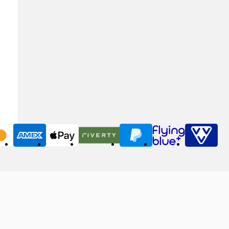
MasterCard
American Express
Apple Pay
Riverty
PayPal
Flying Blue
VVV