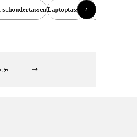
l schoudertassen
Laptoptassen
Eastpak Laptopt
ingen