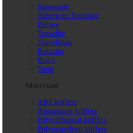
Samsonite
American Tourister
Delsey
Travelite
Travelbags
Roncato
Bric's
Tumi
Materiaal
ABS koffers
Aluminium koffers
Polycarbonaat koffers
Polypropyleen koffers