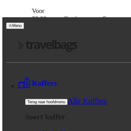
Skip to content
Voor
23:00
Gratis
Spaar
besteld,
verzending
voor
Menu
morgen
vanaf 39,-
korting
in huis
Menu
Koffers
Alle Koffers
Terug naar hoofdmenu
Soort koffer