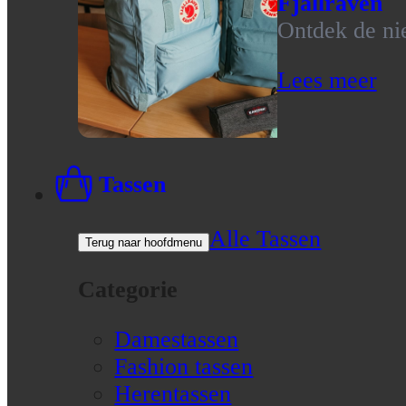
Fjallraven
Ontdek de nie
Lees meer
Tassen
Alle Tassen
Terug naar hoofdmenu
Categorie
Damestassen
Fashion tassen
Herentassen