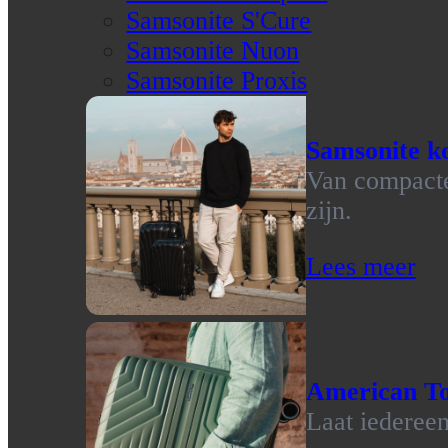
Samsonite S'Cure
Samsonite Nuon
Samsonite Proxis
Samsonite ko
Van compacte 
zijn.
Lees meer
American To
Laat iedereen