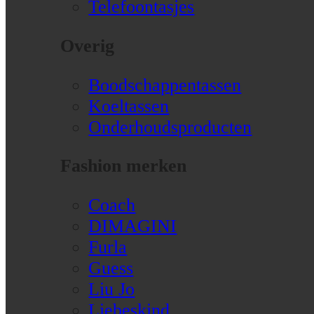
Telefoontasjes
Overig
Boodschappentassen
Koeltassen
Onderhoudsproducten
Fashion merken
Coach
DIMAGINI
Furla
Guess
Liu Jo
Liebeskind