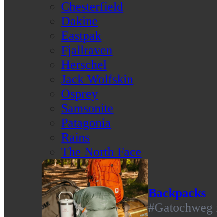
Chesterfield
Dakine
Eastpak
Fjallraven
Herschel
Jack Wolfskin
Osprey
Samsonite
Patagonia
Rains
The North Face
Backpacks
#Gatochweg m