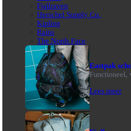
Fjallraven
Herschel Supply Co.
Kipling
Rains
The North Face
Eastpak scho
Functioneel, 
Lees meer