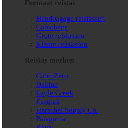
Formaat reistas
Handbagage reistassen
Cabinbags
Grote reistassen
Kleine reistassen
Reistas merken
CabinZero
Dakine
Eagle Creek
Eastpak
Herschel Supply Co.
Patagonia
Rains