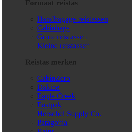
Formaat reistas
Handbagage reistassen
Cabinbags
Grote reistassen
Kleine reistassen
Reistas merken
CabinZero
Dakine
Eagle Creek
Eastpak
Herschel Supply Co.
Patagonia
Rains