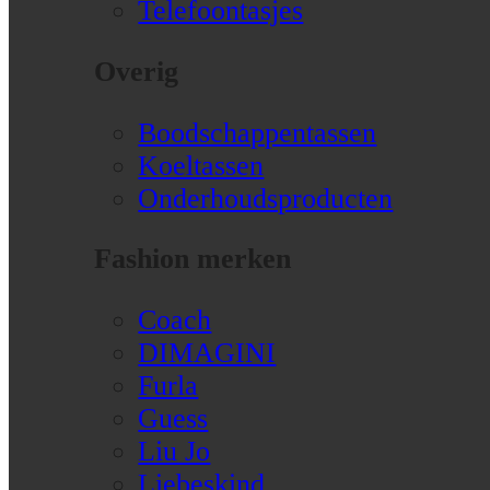
Telefoontasjes
Overig
Boodschappentassen
Koeltassen
Onderhoudsproducten
Fashion merken
Coach
DIMAGINI
Furla
Guess
Liu Jo
Liebeskind