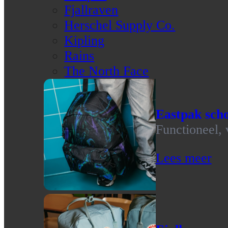
Fjallraven
Herschel Supply Co.
Kipling
Rains
The North Face
Eastpak scho
Functioneel, 
Lees meer