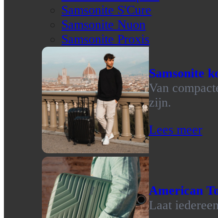
Samsonite S'Cure
Samsonite Nuon
Samsonite Proxis
Samsonite ko
Van compacte 
zijn.
Lees meer
American To
Laat iedereen