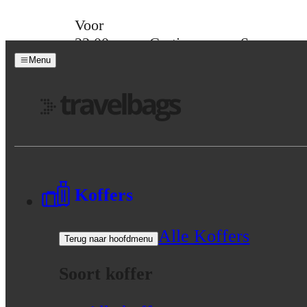
Skip to content
Voor
23:00
Gratis
Spaar
besteld,
verzending
voor
Menu
morgen
vanaf 39,-
korting
in huis
Menu
Koffers
Alle Koffers
Terug naar hoofdmenu
Soort koffer