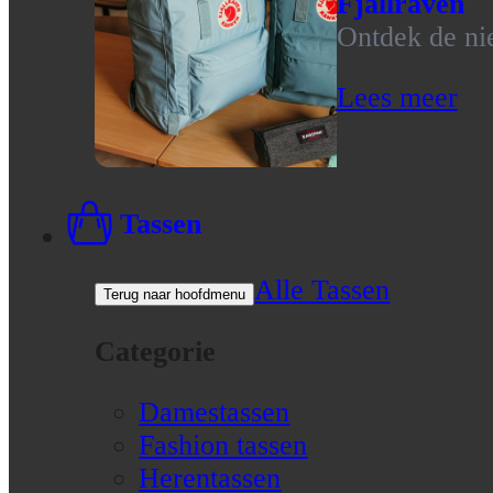
Fjallraven
Ontdek de nie
Lees meer
Tassen
Alle Tassen
Terug naar hoofdmenu
Categorie
Damestassen
Fashion tassen
Herentassen