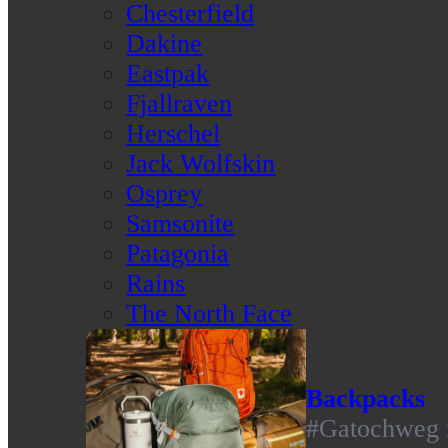
Chesterfield
Dakine
Eastpak
Fjallraven
Herschel
Jack Wolfskin
Osprey
Samsonite
Patagonia
Rains
The North Face
Backpacks
#Gatochweg m