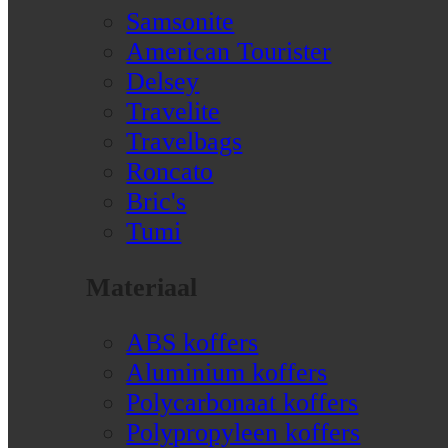
Samsonite
American Tourister
Delsey
Travelite
Travelbags
Roncato
Bric's
Tumi
Materiaal
ABS koffers
Aluminium koffers
Polycarbonaat koffers
Polypropyleen koffers