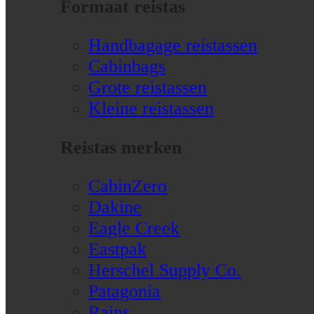
Formaat reistas
Handbagage reistassen
Cabinbags
Grote reistassen
Kleine reistassen
Reistas merken
CabinZero
Dakine
Eagle Creek
Eastpak
Herschel Supply Co.
Patagonia
Rains