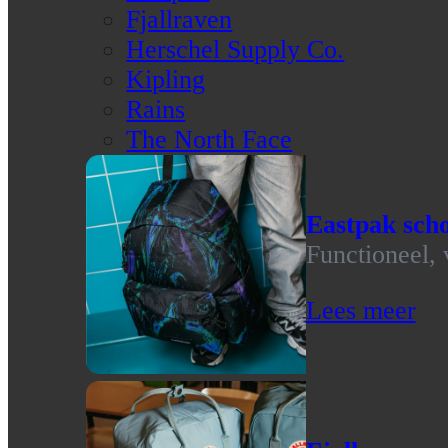
Fjallraven
Herschel Supply Co.
Kipling
Rains
The North Face
Eastpak scho
Functioneel, 
Lees meer