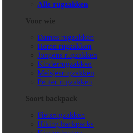
Alle rugzakken
Voor wie
Dames rugzakken
Heren rugzakken
Jongens rugzakken
Kinderrugzakken
Meisjesrugzakken
Peuter rugzakken
Soort backpack
Fietsrugzakken
Hiking backpacks
Kinderdragers