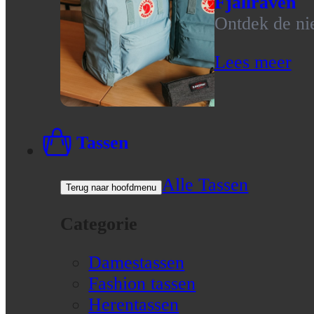
Fjallraven
Ontdek de nie
Lees meer
Tassen
Alle Tassen
Terug naar hoofdmenu
Categorie
Damestassen
Fashion tassen
Herentassen