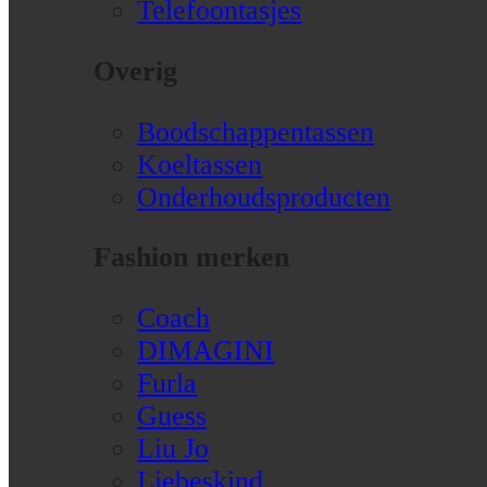
Telefoontasjes
Overig
Boodschappentassen
Koeltassen
Onderhoudsproducten
Fashion merken
Coach
DIMAGINI
Furla
Guess
Liu Jo
Liebeskind