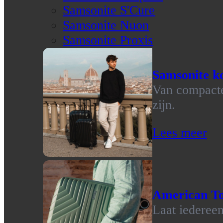
Samsonite S'Cure
Samsonite Nuon
Samsonite Proxis
Samsonite ko
Van compacte 
zijn.
Lees meer
American To
Laat iedereen