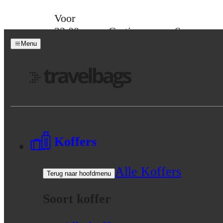
Skip to content
Voor
23:00
Gratis
Spaar
besteld,
verzending
voor
Menu
morgen
vanaf 39,-
korting
in huis
Menu
Koffers
Alle Koffers
Terug naar hoofdmenu
Soort koffer