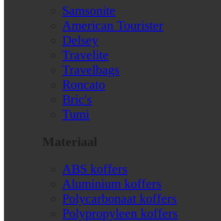
Samsonite
American Tourister
Delsey
Travelite
Travelbags
Roncato
Bric's
Tumi
Materiaal
ABS koffers
Aluminium koffers
Polycarbonaat koffers
Polypropyleen koffers