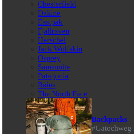
Chesterfield
Dakine
Eastpak
Fjallraven
Herschel
Jack Wolfskin
Osprey
Samsonite
Patagonia
Rains
The North Face
Backpacks
#Gatochweg m