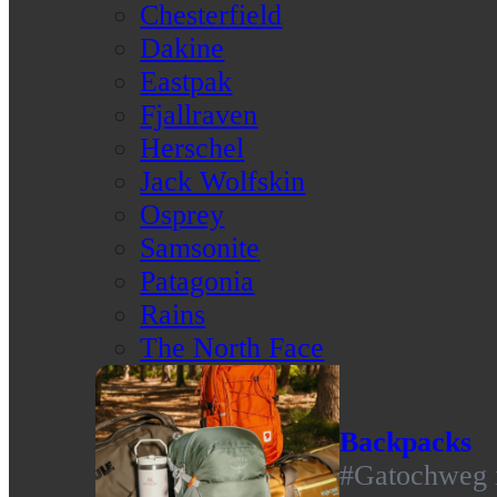
Chesterfield
Dakine
Eastpak
Fjallraven
Herschel
Jack Wolfskin
Osprey
Samsonite
Patagonia
Rains
The North Face
Backpacks
#Gatochweg m