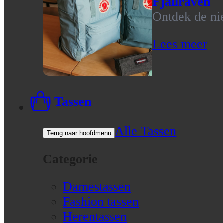
Fjallraven
Ontdek de nie
Lees meer
Tassen
Alle Tassen
Terug naar hoofdmenu
Categorie
Damestassen
Fashion tassen
Herentassen