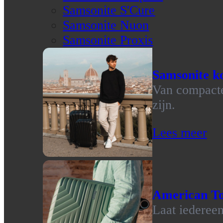
Samsonite S'Cure
Samsonite Nuon
Samsonite Proxis
Samsonite ko
Van compacte 
zijn.
Lees meer
American To
Laat iedereen