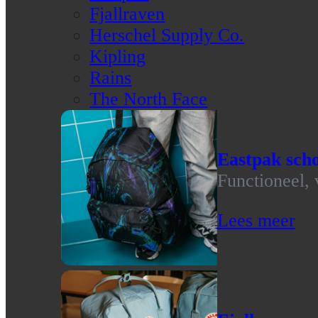
Fjallraven
Herschel Supply Co.
Kipling
Rains
The North Face
Eastpak scho
Functioneel, 
Lees meer