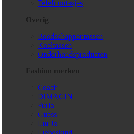
Telefoontasjes
Overig
Boodschappentassen
Koeltassen
Onderhoudsproducten
Fashion merken
Coach
DIMAGINI
Furla
Guess
Liu Jo
Liebeskind