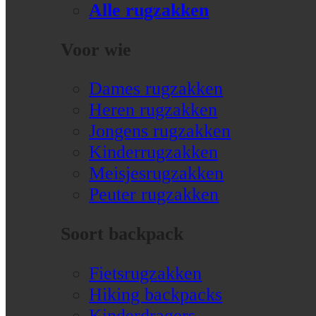
Alle rugzakken
Voor wie
Dames rugzakken
Heren rugzakken
Jongens rugzakken
Kinderrugzakken
Meisjesrugzakken
Peuter rugzakken
Soort backpack
Fietsrugzakken
Hiking backpacks
Kinderdragers