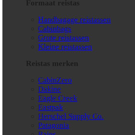
Formaat reistas
Handbagage reistassen
Cabinbags
Grote reistassen
Kleine reistassen
Reistas merken
CabinZero
Dakine
Eagle Creek
Eastpak
Herschel Supply Co.
Patagonia
Rains