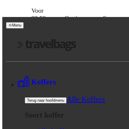
Skip to content
Voor
23:59
Gratis
Spaar
besteld,
verzending
voor
Menu
maandag
vanaf 39,-
korting
in huis
Menu
Koffers
Alle Koffers
Terug naar hoofdmenu
Soort koffer