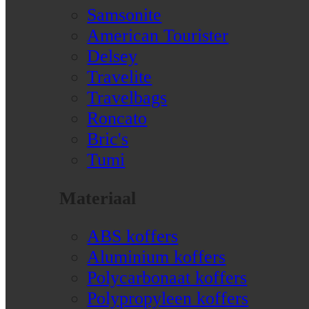
Samsonite
American Tourister
Delsey
Travelite
Travelbags
Roncato
Bric's
Tumi
Materiaal
ABS koffers
Aluminium koffers
Polycarbonaat koffers
Polypropyleen koffers