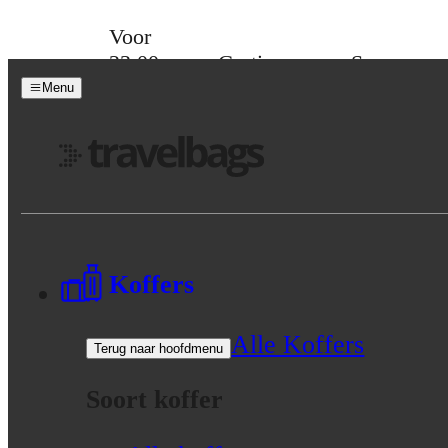
Skip to content
Voor
23:00
Gratis
Spaar
besteld,
verzending
voor
Menu
morgen
vanaf 39,-
korting
in huis
Menu
Koffers
Alle Koffers
Terug naar hoofdmenu
Soort koffer