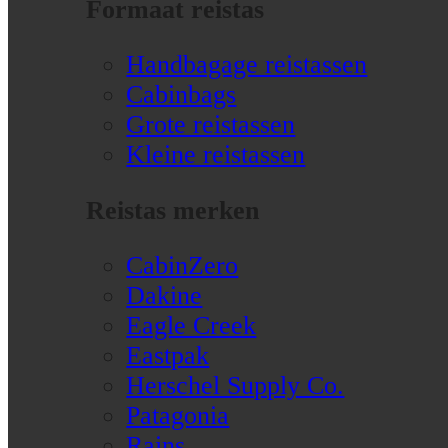
Formaat reistas
Handbagage reistassen
Cabinbags
Grote reistassen
Kleine reistassen
Reistas merken
CabinZero
Dakine
Eagle Creek
Eastpak
Herschel Supply Co.
Patagonia
Rains