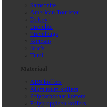
Samsonite
American Tourister
Delsey
Travelite
Travelbags
Roncato
Bric's
Tumi
Materiaal
ABS koffers
Aluminium koffers
Polycarbonaat koffers
Polypropyleen koffers