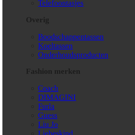
Telefoontasjes
Overig
Boodschappentassen
Koeltassen
Onderhoudsproducten
Fashion merken
Coach
DIMAGINI
Furla
Guess
Liu Jo
Liebeskind