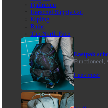
Fjallraven
Herschel Supply Co.
Kipling
Rains
The North Face
Eastpak scho
Functioneel, 
Lees meer