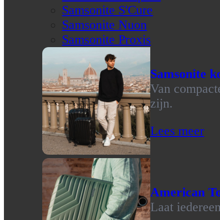
Samsonite S'Cure
Samsonite Nuon
Samsonite Proxis
Samsonite ko
Van compacte 
zijn.
Lees meer
American To
Laat iedereen