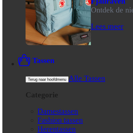
Fjallraven
Ontdek de nie
Lees meer
Tassen
Alle Tassen
Terug naar hoofdmenu
Categorie
Damestassen
Fashion tassen
Herentassen