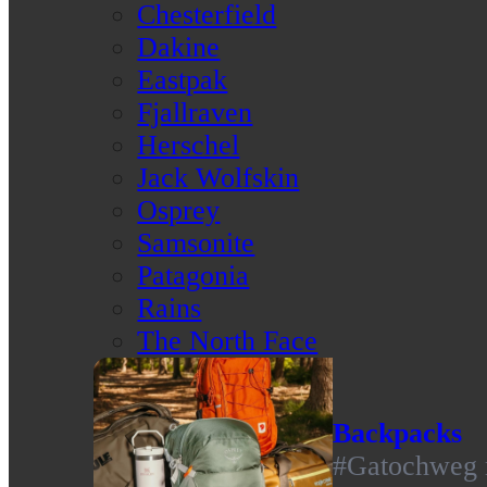
Chesterfield
Dakine
Eastpak
Fjallraven
Herschel
Jack Wolfskin
Osprey
Samsonite
Patagonia
Rains
The North Face
Backpacks
#Gatochweg m