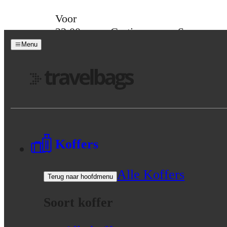
Skip to content
Voor
23:00
Gratis
Spaar
besteld,
verzending
voor
Menu
morgen
vanaf 39,-
korting
in huis
Menu
Koffers
Alle Koffers
Terug naar hoofdmenu
Soort koffer