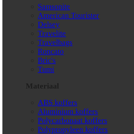
Samsonite
American Tourister
Delsey
Travelite
Travelbags
Roncato
Bric's
Tumi
Materiaal
ABS koffers
Aluminium koffers
Polycarbonaat koffers
Polypropyleen koffers