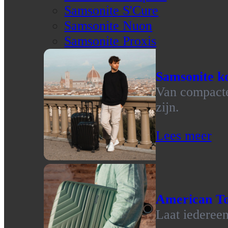
Samsonite S'Cure
Samsonite Nuon
Samsonite Proxis
Samsonite ko
Van compacte 
zijn.
Lees meer
American To
Laat iedereen