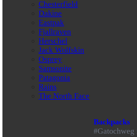
Chesterfield
Dakine
Eastpak
Fjallraven
Herschel
Jack Wolfskin
Osprey
Samsonite
Patagonia
Rains
The North Face
Backpacks
#Gatochweg m