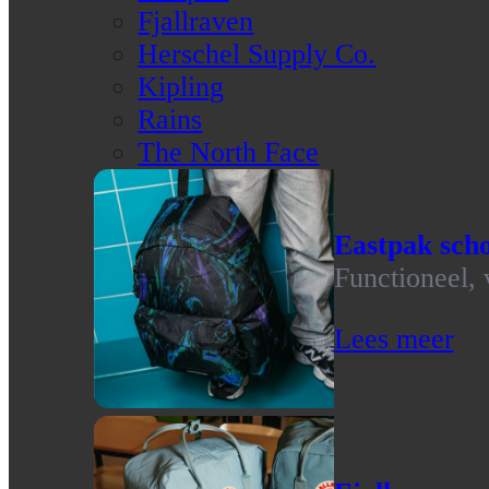
Fjallraven
Herschel Supply Co.
Kipling
Rains
The North Face
Eastpak scho
Functioneel, 
Lees meer