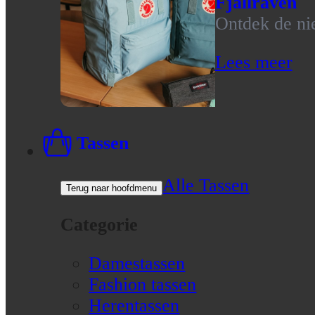
Fjallraven
Ontdek de nie
Lees meer
Tassen
Alle Tassen
Terug naar hoofdmenu
Categorie
Damestassen
Fashion tassen
Herentassen