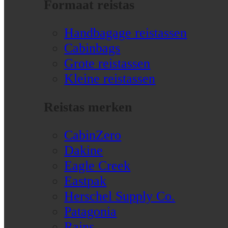
Formaat reistas
Handbagage reistassen
Cabinbags
Grote reistassen
Kleine reistassen
Reistas merken
CabinZero
Dakine
Eagle Creek
Eastpak
Herschel Supply Co.
Patagonia
Rains