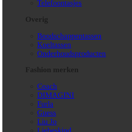
Telefoontasjes
Overig
Boodschappentassen
Koeltassen
Onderhoudsproducten
Fashion merken
Coach
DIMAGINI
Furla
Guess
Liu Jo
Liebeskind