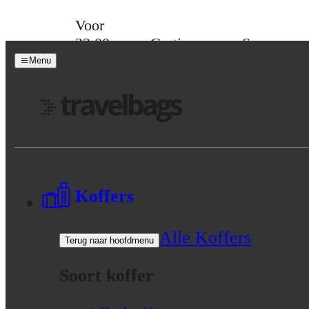
Skip to content
Voor
23:00
Gratis
Spaar
besteld,
verzending
voor
Menu
morgen
vanaf 39,-
korting
in huis
Menu
Koffers
Alle Koffers
Terug naar hoofdmenu
Soort koffer