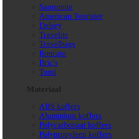
Samsonite
American Tourister
Delsey
Travelite
Travelbags
Roncato
Bric's
Tumi
Materiaal
ABS koffers
Aluminium koffers
Polycarbonaat koffers
Polypropyleen koffers