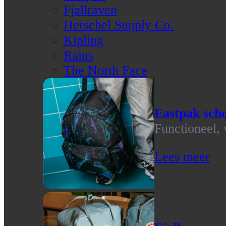
Fjallraven
Herschel Supply Co.
Kipling
Rains
The North Face
Eastpak scho
Functioneel, 
Lees meer