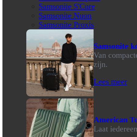
Samsonite S'Cure
Samsonite Nuon
Samsonite Proxis
Samsonite ko
Van compacte 
zijn.
Lees meer
American To
Laat iedereen