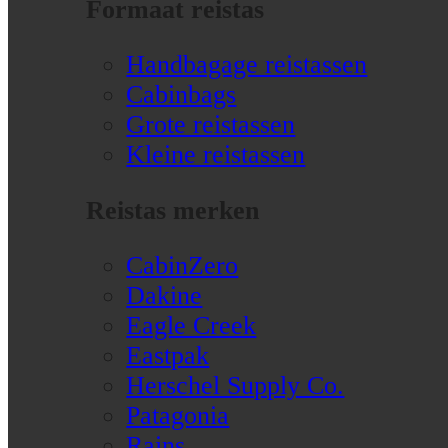
Formaat reistas
Handbagage reistassen
Cabinbags
Grote reistassen
Kleine reistassen
Reistas merken
CabinZero
Dakine
Eagle Creek
Eastpak
Herschel Supply Co.
Patagonia
Rains