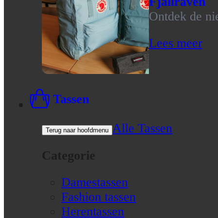
Fjallraven
Ontdek de nie
Lees meer
Tassen
Alle Tassen
Terug naar hoofdmenu
Categorie
Damestassen
Fashion tassen
Herentassen