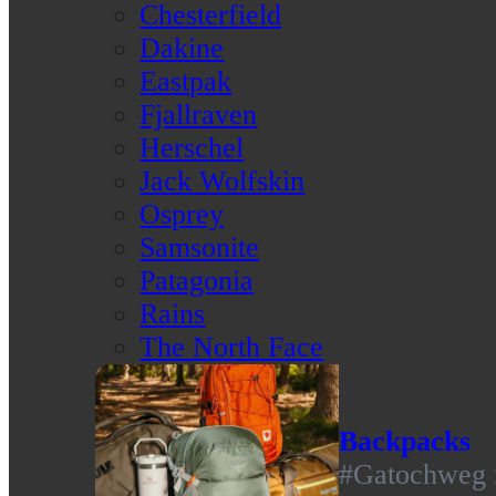
Chesterfield
Dakine
Eastpak
Fjallraven
Herschel
Jack Wolfskin
Osprey
Samsonite
Patagonia
Rains
The North Face
Backpacks
#Gatochweg m