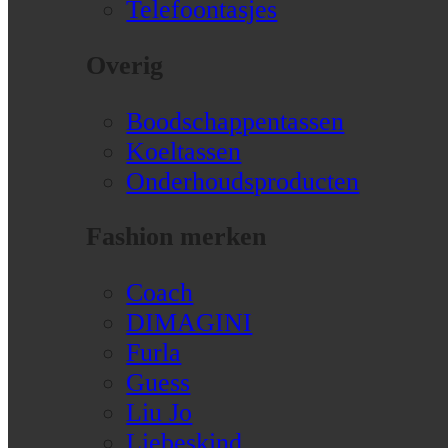
Telefoontasjes
Overig
Boodschappentassen
Koeltassen
Onderhoudsproducten
Fashion merken
Coach
DIMAGINI
Furla
Guess
Liu Jo
Liebeskind