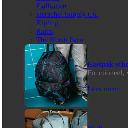
Fjallraven
Herschel Supply Co.
Kipling
Rains
The North Face
Eastpak scho
Functioneel, 
Lees meer