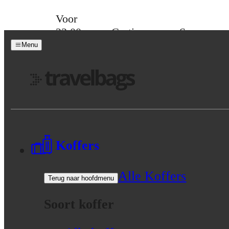
Skip to content
Voor
23:00
Gratis
Spaar
besteld,
verzending
voor
Menu
morgen
vanaf 39,-
korting
in huis
Menu
Koffers
Alle Koffers
Terug naar hoofdmenu
Soort koffer