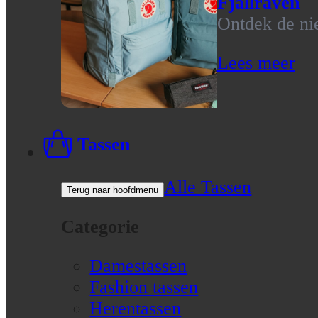
Fjallraven
Ontdek de nie
Lees meer
Tassen
Alle Tassen
Terug naar hoofdmenu
Categorie
Damestassen
Fashion tassen
Herentassen