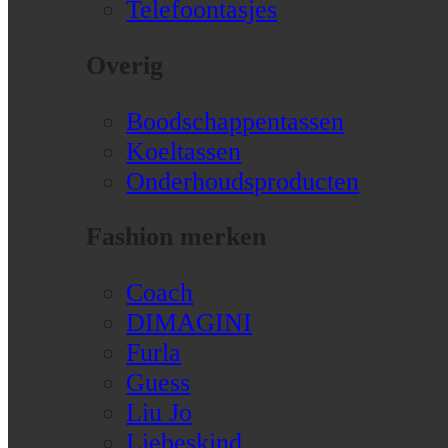
Telefoontasjes
Overig
Boodschappentassen
Koeltassen
Onderhoudsproducten
Fashion merken
Coach
DIMAGINI
Furla
Guess
Liu Jo
Liebeskind