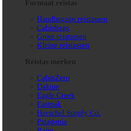
Formaat reistas
Handbagage reistassen
Cabinbags
Grote reistassen
Kleine reistassen
Reistas merken
CabinZero
Dakine
Eagle Creek
Eastpak
Herschel Supply Co.
Patagonia
Rains