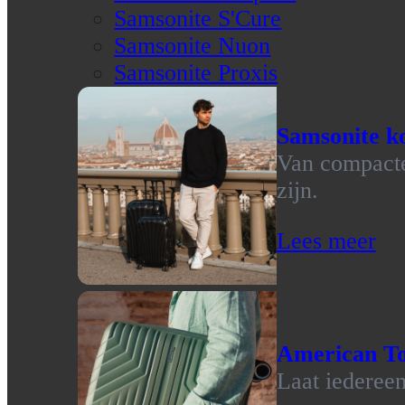
Samsonite S'Cure
Samsonite Nuon
Samsonite Proxis
Samsonite ko
Van compacte 
zijn.
Lees meer
American To
Laat iedereen