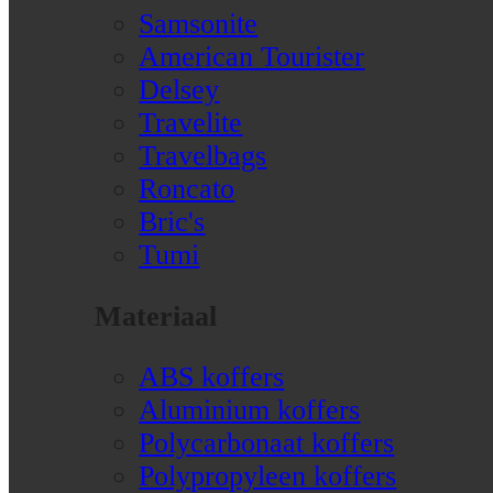
Samsonite
American Tourister
Delsey
Travelite
Travelbags
Roncato
Bric's
Tumi
Materiaal
ABS koffers
Aluminium koffers
Polycarbonaat koffers
Polypropyleen koffers