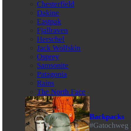
Chesterfield
Dakine
Eastpak
Fjallraven
Herschel
Jack Wolfskin
Osprey
Samsonite
Patagonia
Rains
The North Face
Backpacks
#Gatochweg m