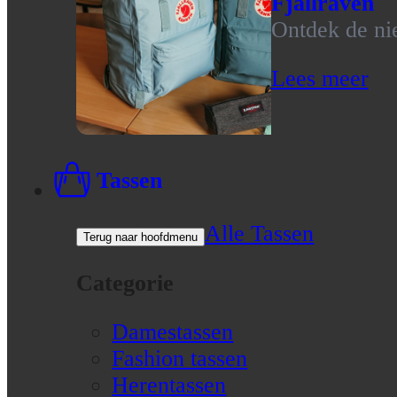
Fjallraven
Ontdek de nie
Lees meer
Tassen
Alle Tassen
Terug naar hoofdmenu
Categorie
Damestassen
Fashion tassen
Herentassen