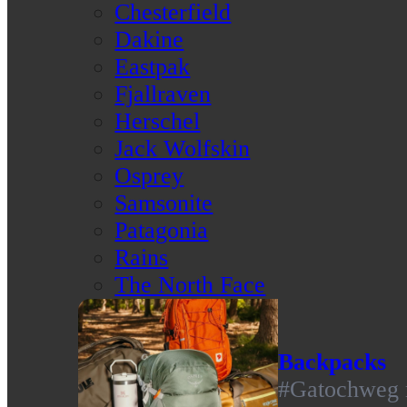
Chesterfield
Dakine
Eastpak
Fjallraven
Herschel
Jack Wolfskin
Osprey
Samsonite
Patagonia
Rains
The North Face
Backpacks
#Gatochweg m