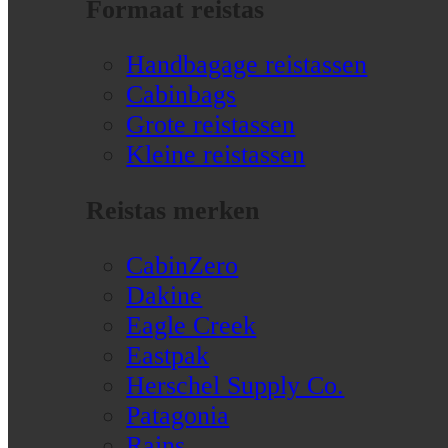
Formaat reistas
Handbagage reistassen
Cabinbags
Grote reistassen
Kleine reistassen
Reistas merken
CabinZero
Dakine
Eagle Creek
Eastpak
Herschel Supply Co.
Patagonia
Rains