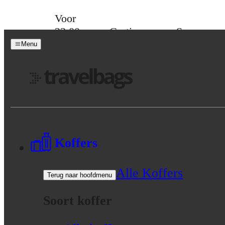
Skip to content
Voor
23:00
Gratis
Spaar
besteld,
verzending
voor
Menu
morgen
vanaf 39,-
korting
in huis
Menu
Koffers
Alle Koffers
Terug naar hoofdmenu
Soort koffer