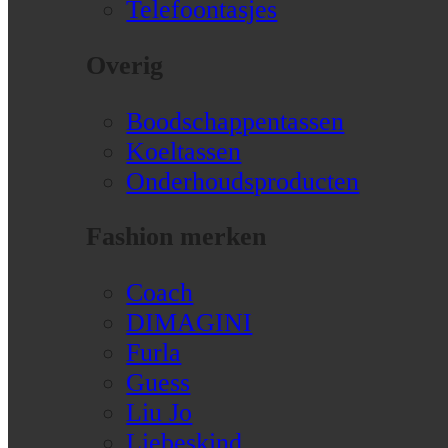
Telefoontasjes
Overig
Boodschappentassen
Koeltassen
Onderhoudsproducten
Fashion merken
Coach
DIMAGINI
Furla
Guess
Liu Jo
Liebeskind