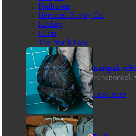
Fjallraven
Herschel Supply Co.
Kipling
Rains
The North Face
Eastpak scho
Functioneel, 
Lees meer