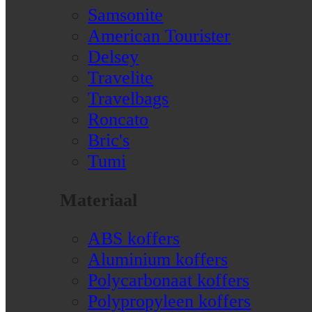
Samsonite
American Tourister
Delsey
Travelite
Travelbags
Roncato
Bric's
Tumi
Materiaal
ABS koffers
Aluminium koffers
Polycarbonaat koffers
Polypropyleen koffers