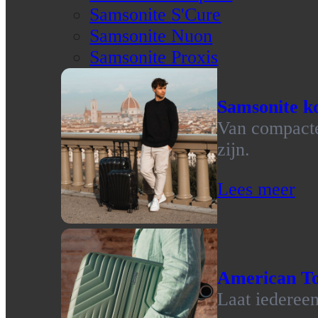
Samsonite S'Cure
Samsonite Nuon
Samsonite Proxis
Samsonite ko
Van compacte 
zijn.
Lees meer
American To
Laat iedereen